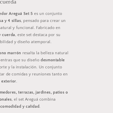
 cuerda
illas
de
dor Areguá Set 5
es un conjunto
cuerda
a y 4 sillas
, pensado para crear un
—
diseño
natural y funcional. Fabricado en
natural
y
cuerda
, este set destaca por su
marrón
abilidad y diseño atemporal.
ono marrón
resalta la belleza natural
ientras que su diseño
desmontable
porte y la instalación. Un conjunto
utar de comidas y reuniones tanto en
 exterior
.
medores, terrazas, jardines, patios o
onales
, el set Areguá combina
, comodidad y calidad
.