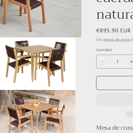
natur
Precio
€895,90 EUR
habitual
Los
gastos de envío
s
Cantidad
Cantidad
Reducir
cantidad
para
Mesa
de
rir
comedor
lemento
ultimedia
Areguá
Set
n
5
na
entana
de
odal
Mesa de com
teca
con