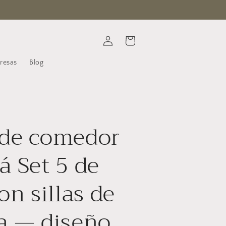
Iniciar
Carrito
sesión
resas
Blog
de comedor
á Set 5 de
on sillas de
a — diseño