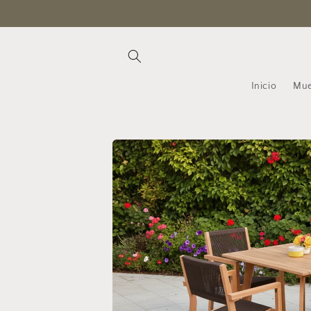
Ir
directamente
al contenido
Inicio
Mue
Ir
directamente
a la
información
del producto