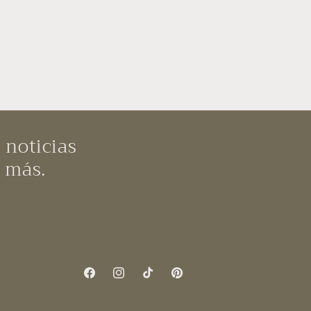
 noticias
y más.
Facebook
Instagram
TikTok
Pinterest