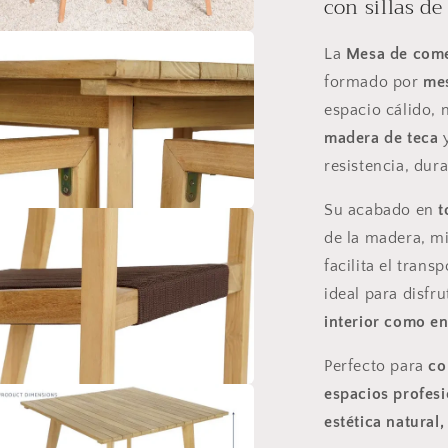
con sillas de
sillas
s
rir
de
La
Mesa de come
lemento
cuerda
ultimedia
formado por
mes
—
n
diseño
espacio cálido, 
na
natural
entana
madera de teca
odal
marrón
resistencia, dur
Su acabado en
t
rir
lemento
de la madera, m
ultimedia
facilita el trans
n
na
ideal para disfr
entana
odal
interior como en
Perfecto para
co
rir
espacios profesi
lemento
estética natural
ultimedia