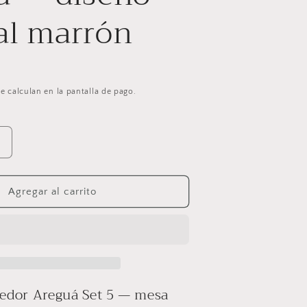
al marrón
e calculan en la pantalla de pago.
Aumentar
cantidad
para
Mesa
Agregar al carrito
de
comedor
Areguá
Set
5
de
edor Areguá Set 5 — mesa
teca
con