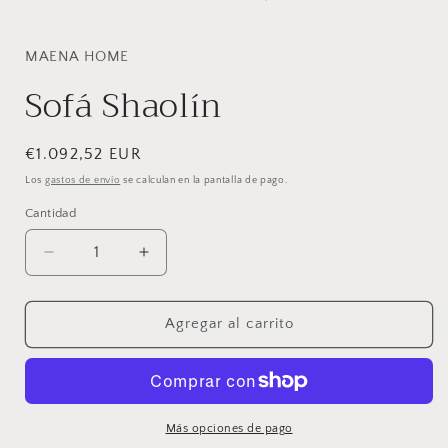
una
ventana
modal
MAENA HOME
Sofá Shaolín
Precio
€1.092,52 EUR
habitual
Los
gastos de envío
se calculan en la pantalla de pago.
Cantidad
Cantidad
Reducir
Aumentar
cantidad
cantidad
para
para
Sofá
Sofá
Agregar al carrito
Shaolín
Shaolín
Más opciones de pago